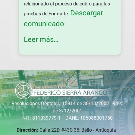
relacionado al proceso de cobro para las
Descargar
pruebas de Formarte:
comunicado
Leer más…
Resoluciones Deptales. 15814 de 30/10/2002 - 9495
de 3/12/2001
NIT: 811039779-1 DANE: 105088001750
Dirección:
Calle 22D #43C 35; Bello - Antioquia